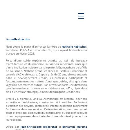
Nouvelle direction
Nathalie Aebischer
Nous avons le plaisir d'annoncer l’arrivée de
,
architecte EPFL/SIA et urbaniste FSU, qui a rejoint la direction du
bureau en février 2025.
Forte d’une solide expérience acquise au sein de bureaux
d’architecture et d’urbanisme lausannois renommés, ainsi que
d’une implication majeure dans le projet Métamorphose de la Ville
de Lausanne, Nathalie prend les rênes du secteur urbanisme et
conseils d’AC Architecture. Depuis près de 20 ans, elle est engagée
dans le développement urbain, les processus participatifs et
l’accompagnement des maîtres d’ouvrages publics, ainsi que dans
la gestion des marchés publics. Son arrivée apporte une dimension
complémentaire au bureau en enrichissant son offre, répondant
ainsi à une vision stratégique initiée depuis quelques années.
Créé il y a bientôt 30 ans, AC Architecture est reconnu pour son
expertise en architecture, construction et immobilier. Souhaitant
diversifier ses activités, l’entreprise intègre désormais pleinement
l’urbanisme dans ses services. Cette orientation prend un nouvel
essor et offre aux collectivités publiques ainsi qu’aux clients privés
un accompagnement dans toutes les phases de développement de
leurs projets.
Jean-Christophe Delacrétaz
Benjamin Mareine
Dirigé par
et