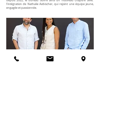
depuis 2022, le bureau ouvre ainsi un nouveau chapitre avec
l’intégration de
Nathalie Aebischer
, qui rejoint une équipe jeune,
engagée et passionnée.
Presse
"Repenser l'espace par le haut"
-
Propriété - n°7 - octobre 2025
Lire l'article
Rue du Torrent 5 - 1800 Vevey
-
info@ac-architecture.ch
-
021 921 26 50
AC Architecture ©2026